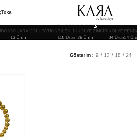
ç
Toka
Gümüş
IDON
SOLARA COLLECTION
BILEKLIK
KOLYE ZINCIRI
KOLYE
PEND
13 Ürün
110 Ürün
26 Ürün
84 Ürün
34 Ür
Gösterim
9
12
18
24