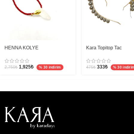
HENNA KOLYE
Kara Topitop Tac
1,925
₺
333
₺
2,750
₺
475
₺
% 30 indirim
% 30 indiri