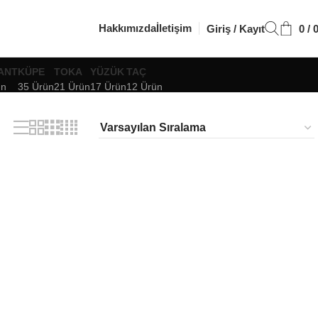
Hakkımızda
İletişim
Giriş / Kayıt
0
/
ANT
KÜPE
TOKA
YÜZÜK
TAÇ
ün
35 Ürün
21 Ürün
17 Ürün
12 Ürün