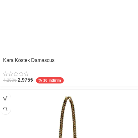
Kara Köstek Damascus
2,975
₺
4,250
₺
% 30 indirim