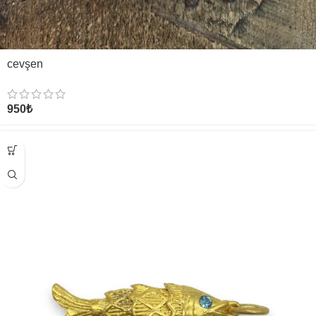
cevşen
950
₺