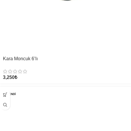
Kara Moncuk 6’lı
3,250
₺
TÜKENDI