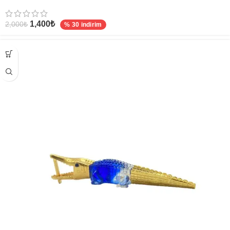
1,400
₺
2,000
₺
% 30 indirim