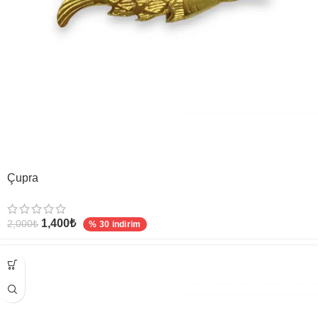
Çupra
1,400
₺
2,000
₺
% 30 indirim