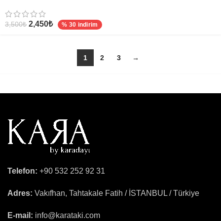
2,450
₺
3,500
₺
% 30 indirim
1
2
3
→
Telefon:
+90 532 252 92 31
Adres:
Vakıfhan, Tahtakale Fatih / İSTANBUL / Türkiye
E-mail:
info@karataki.com