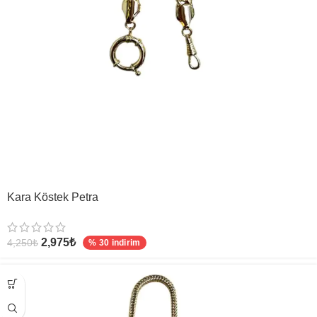
Kara Köstek Petra
2,975
₺
4,250
₺
% 30 indirim