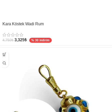
Kara Köstek Wadi Rum
3,325
₺
4,750
₺
% 30 indirim