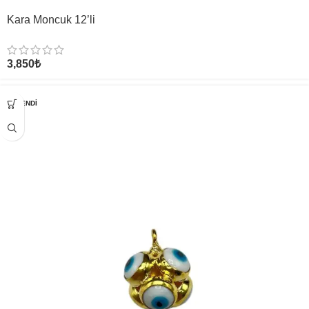
Kara Moncuk 12’li
3,850
₺
TÜKENDI