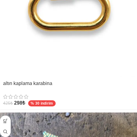
altın kaplama karabina
298
₺
425
₺
% 30 indirim