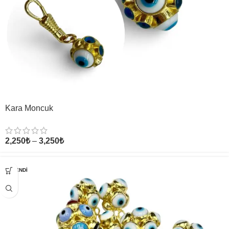
Kara Moncuk
2,250
₺
–
3,250
₺
TÜKENDI