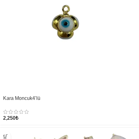
Kara Moncuk4’lü
2,250
₺