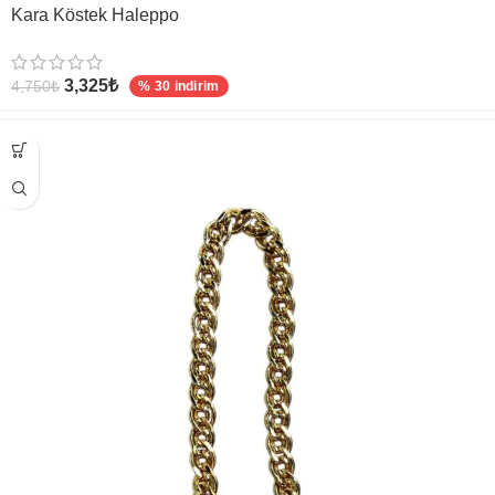
Kara Köstek Haleppo
3,325
₺
4,750
₺
% 30 indirim