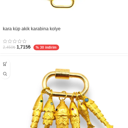
kara küp akik karabina kolye
1,715
₺
2,450
₺
% 30 indirim