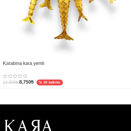
Karabina kara yemli
8,750
₺
12,500
₺
% 30 indirim