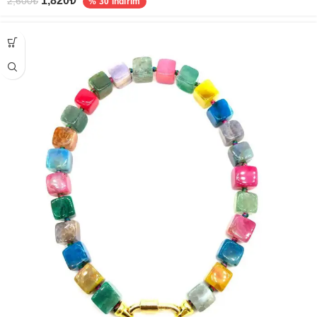
1,820
₺
2,600
₺
% 30 indirim