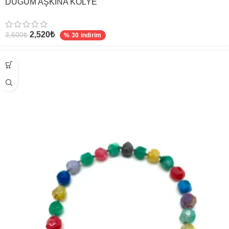
DÜĞÜM AŞKINA KOLYE
2,520
₺
3,600
₺
% 30 indirim