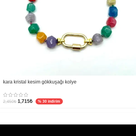
kara kristal kesim gökkuşağı kolye
1,715
₺
2,450
₺
% 30 indirim