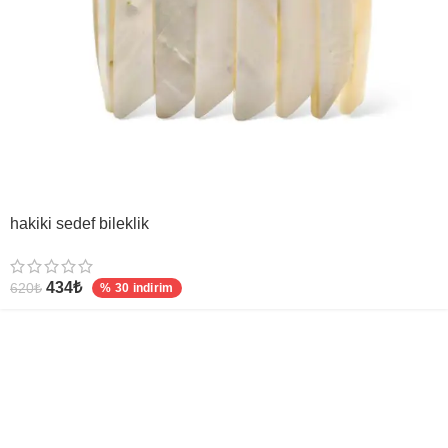
hakiki sedef bileklik
434
₺
620
₺
% 30 indirim