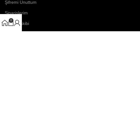
Şifremi Unuttum
Siparişlerim
0
Kargo Takibi
KURUMSAL
Üyelik ve Kullanım Şartları
Gizlilik ve Ödeme Güvenliği
Garanti ve İade Koşulları
Satış Sözleşmesi
Teslimat Koşulları
KARA TAKI
2025 | Tüm Hakları Saklıdır.