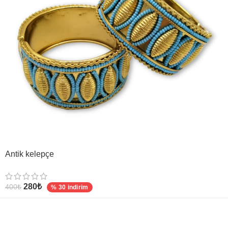
Antik kelepçe
280
₺
400
₺
% 30 indirim