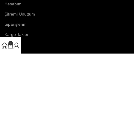
Hesabım
Şifremi Unuttum
Siparişlerim
Kargo Takibi
0
KURUMSAL
Üyelik ve Kullanım Şartları
Gizlilik ve Ödeme Güvenliği
Garanti ve İade Koşulları
Satış Sözleşmesi
Teslimat Koşulları
KARA TAKI
2025 | Tüm Hakları Saklıdır.