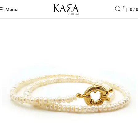
Menu
0
/
Ana Sayfa
Kolye