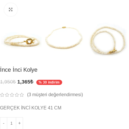
Click to enlarge
İnce İnci Kolye
1,950
₺
1,365
₺
% 30 indirim
(
3
müşteri değerlendirmesi)
GERÇEK İNCİ KOLYE 41 CM