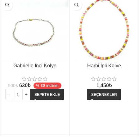
Gabrielle İnci Kolye
Harbi İpli Kolye
630
₺
1,450
₺
900
₺
% 30 indirim
SEPETE EKLE
SEÇENEKLER