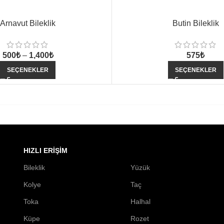
Arnavut Bileklik
Butin Bileklik
500
₺
–
1,400
₺
575
₺
SEÇENEKLER
SEÇENEKLER
HIZLI ERIŞIM
Bileklik
Yüzük
Kolye
Taç
Toka
Halhal
Küpe
Rozet