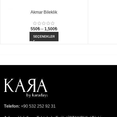
Akmar Bileklik
550
₺
–
1,500
₺
SEÇENEKLER
Telefon:
+90 532 252 92 31