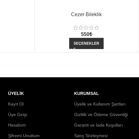
Cezer Bileklik
550
₺
SEÇENEKLER
ÜYELİK
KURUMSAL
Kayıt Ol
Üyelik ve Kullanım Şartları
Üye Girişi
Gizlilik ve Ödeme Güvenliği
Hesabım
Garanti ve İade Koşulları
Şifremi Unuttum
Satış Sözleşmesi