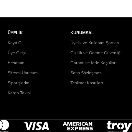
ÜYELİK
KURUMSAL
Kayıt Ol
Üyelik ve Kullanım Şartları
Üye Girişi
Gizlilik ve Ödeme Güvenliği
Hesabım
Garanti ve İade Koşulları
Şifremi Unuttum
Satış Sözleşmesi
Siparişlerim
Teslimat Koşulları
Kargo Takibi