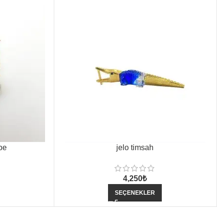
pe
jelo timsah
4,250
₺
SEÇENEKLER