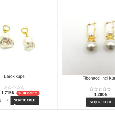
Barok küpe
Fibonacci İnci Kü
1,715
₺
₺
% 30 indirim
1,200
₺
SEPETE EKLE
SEÇENEKLER