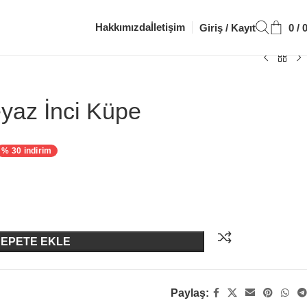
Hakkımızda
İletişim
Giriş / Kayıt
0
/
yaz İnci Küpe
% 30 indirim
SEPETE EKLE
Paylaş: