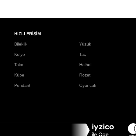
HIZLI ERIŞIM
Bileklik
Yüzük
Kolye
Taç
Toka
Halhal
Küpe
Rozet
Pendant
Oyuncak