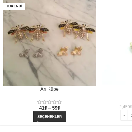
TÜKENDI
Arı Küpe
2,450
41
₺
–
59
₺
SEÇENEKLER