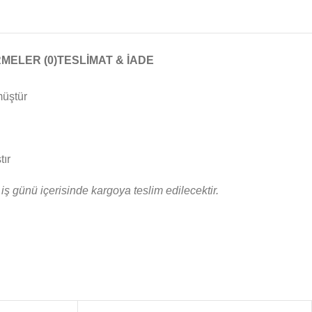
MELER (0)
TESLIMAT & İADE
müştür
tır
3 iş günü içerisinde kargoya teslim edilecektir.