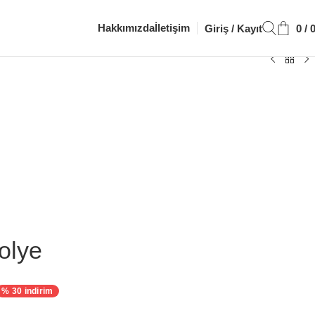
Hakkımızda
İletişim
Giriş / Kayıt
0
/
olye
% 30 indirim