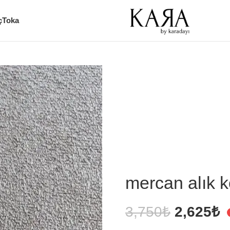
ç
Toka
mercan alık k
3,750
₺
2,625
₺