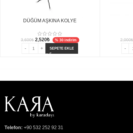
DÜĞÜM AŞKINA KOLYE
2,520
₺
3,600
₺
2,000
% 30 indirim
SEPETE EKLE
Telefon:
+90 532 252 92 31