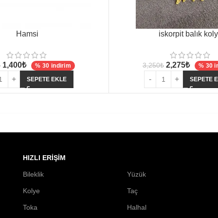
iskorpit balık kol
Hamsi
2,275
₺
1,400
₺
3,250
₺
₺
% 30 i
% 30 indirim
SEPETE 
SEPETE EKLE
HIZLI ERIŞIM
Bileklik
Yüzük
Kolye
Taç
Toka
Halhal