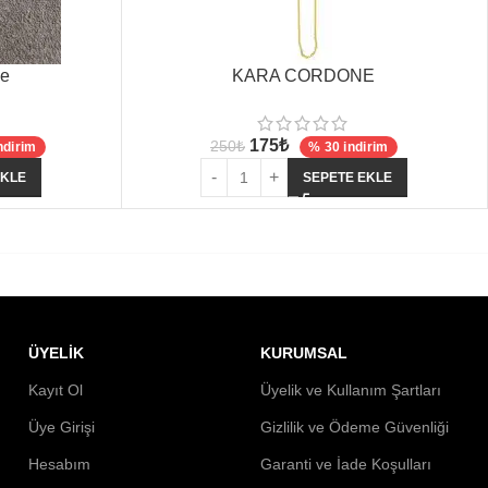
ye
KARA CORDONE
175
₺
250
₺
ndirim
% 30 indirim
EKLE
SEPETE EKLE
ÜYELİK
KURUMSAL
Kayıt Ol
Üyelik ve Kullanım Şartları
Üye Girişi
Gizlilik ve Ödeme Güvenliği
Hesabım
Garanti ve İade Koşulları