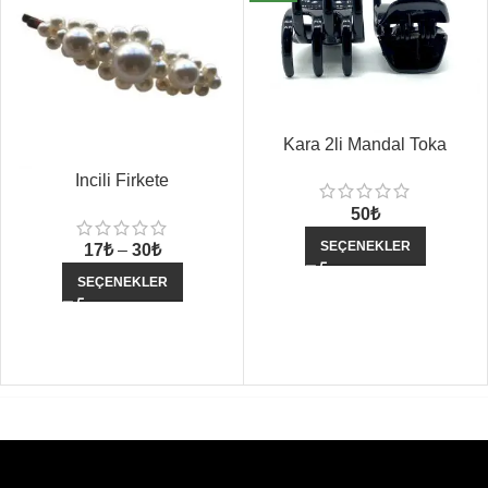
Kara 2li Mandal Toka
Incili Firkete
50
₺
SEÇENEKLER
17
₺
–
30
₺
SEÇENEKLER