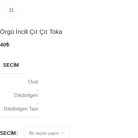
Click to enlarge
Örgü İncili Çıt Çıt Toka
40
₺
SECIM
Oval
,
Dikdortgen
,
Dikdörtgen Tam
SECIM