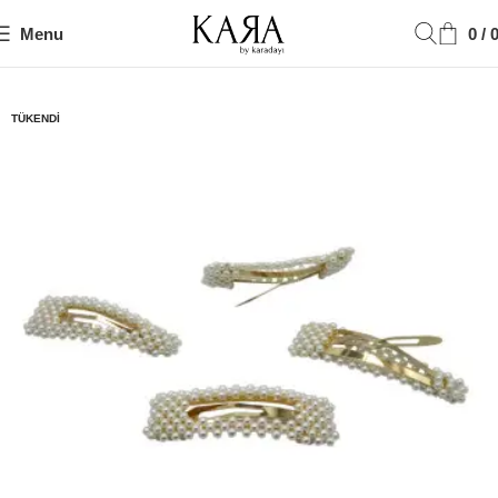
Menu
0
/
Ana Sayfa
Toka
TÜKENDI