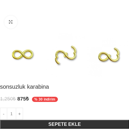
Click to enlarge
sonsuzluk karabina
1,250
₺
875
₺
% 30 indirim
SEPETE EKLE