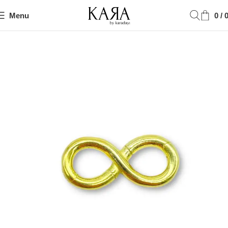
Menu
0
/
Ana Sayfa
Genel