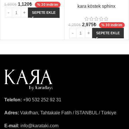
1,120
₺
1,600
₺
% 30 indirim
kara köstek sphinx
SEPETE EKLE
2,975
₺
4,250
₺
% 30 indirim
SEPETE EKLE
Telefon:
+90 532 252 92 31
Adres:
Vakıfhan, Tahtakale Fatih / İSTANBUL / Türkiye
E-mail:
info@karataki.com