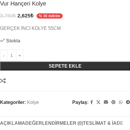
Vur Hançeri Kolye
3,750
₺
2,625
₺
% 30 indirim
GERÇEK İNCİ KOLYE 55CM
Stokta
SEPETE EKLE
Kategoriler:
Kolye
Paylaş:
AÇIKLAMA
DEĞERLENDIRMELER (0)
TESLIMAT & İADE