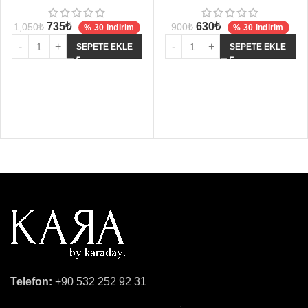
735
₺
630
₺
1,050
₺
900
₺
% 30 indirim
% 30 indirim
SEPETE EKLE
SEPETE EKLE
Telefon:
+90 532 252 92 31