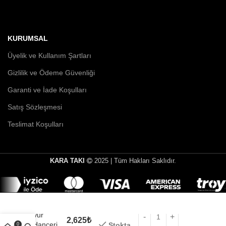
KURUMSAL
Üyelik ve Kullanım Şartları
Gizlilik ve Ödeme Güvenliği
Garanti ve İade Koşulları
Satış Sözleşmesi
Teslimat Koşulları
KARA TAKI
2025 | Tüm Hakları Saklıdır.
3,750
₺
Vur
2,625
₺
Hançeri
Stokta
0