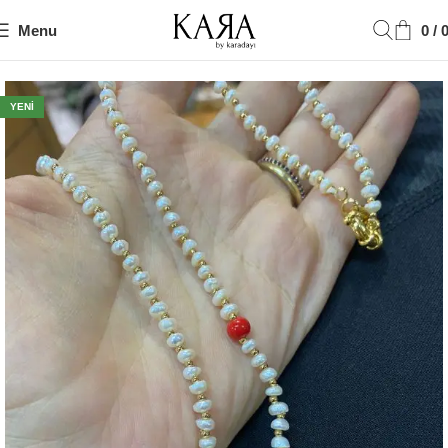
Menu
0
/
Ana Sayfa
Kolye
YENI