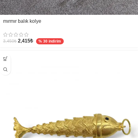
mırmır balık kolye
2,415
₺
3,450
₺
% 30 indirim