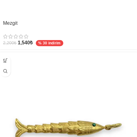
Mezgit
1,540
₺
2,200
₺
% 30 indirim