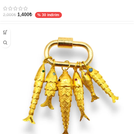
1,400
₺
2,000
₺
% 30 indirim