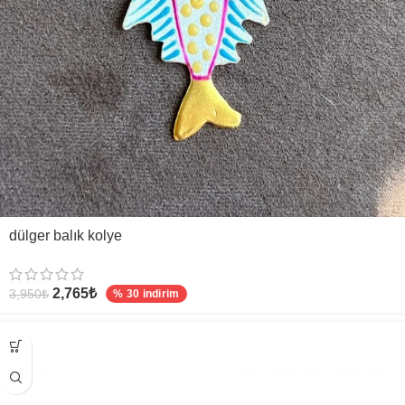
dülger balık kolye
2,765
₺
3,950
₺
% 30 indirim