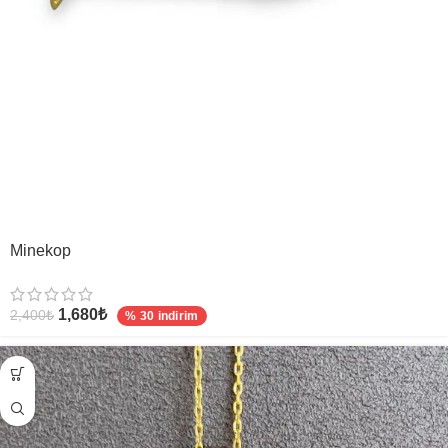
Minekop
1,680
₺
2,400
₺
% 30 indirim