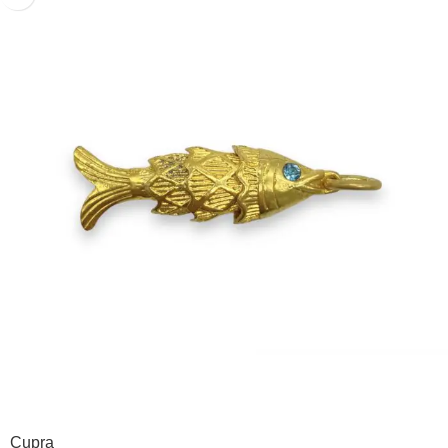
Çupra