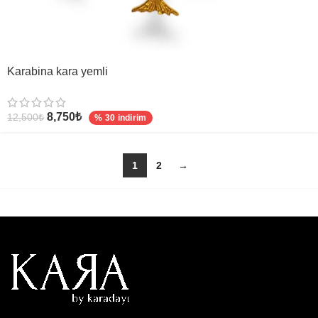
Karabina kara yemli
8,750
₺
12,500
₺
% 30 indirim
1
2
→