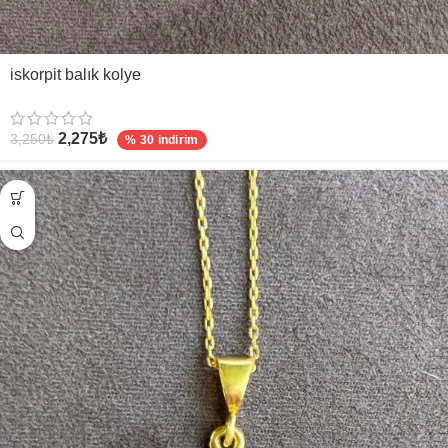
iskorpit balık kolye
2,275
₺
3,250
₺
% 30 indirim