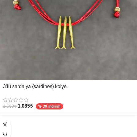
3’lü sardalya (sardines) kolye
1,085
₺
1,550
₺
% 30 indirim