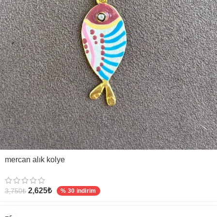
mercan alık kolye
2,625
₺
3,750
₺
% 30 indirim