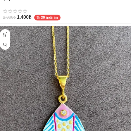
1,400
₺
2,000
₺
% 30 indirim