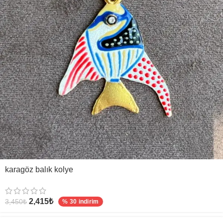
karagöz balık kolye
2,415
₺
3,450
₺
% 30 indirim