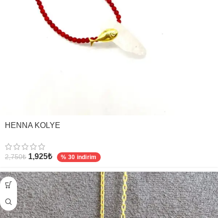
HENNA KOLYE
1,925
₺
2,750
₺
% 30 indirim