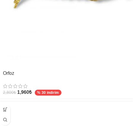
Orfoz
1,960
₺
2,800
₺
% 30 indirim