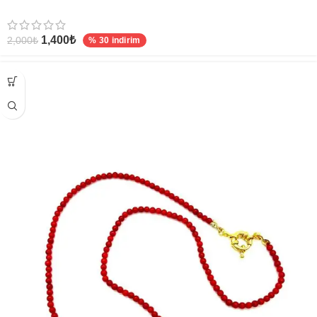
1,400
₺
2,000
₺
% 30 indirim