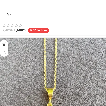
Lüfer
1,680
₺
2,400
₺
% 30 indirim