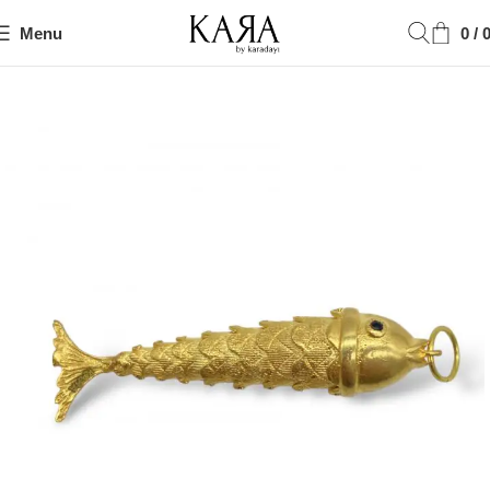
Menu
0
/
Ana Sayfa
Pendant