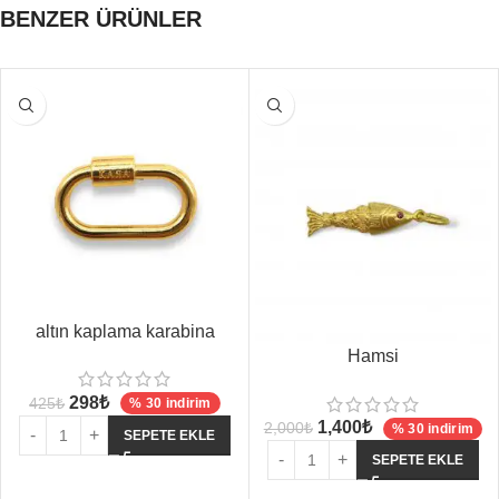
BENZER ÜRÜNLER
altın kaplama karabina
Hamsi
298
₺
425
₺
% 30 indirim
1,400
₺
2,000
₺
% 30 indirim
SEPETE EKLE
SEPETE EKLE