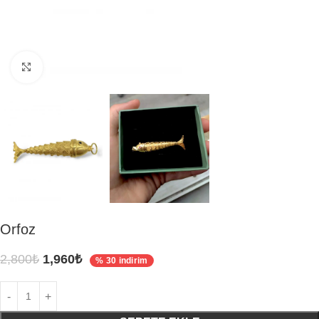
Click to enlarge
Orfoz
2,800
₺
1,960
₺
% 30 indirim