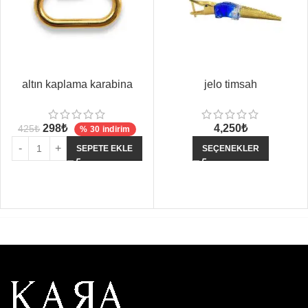
altın kaplama karabina
jelo timsah
298
₺
4,250
₺
425
₺
% 30 indirim
SEPETE EKLE
SEÇENEKLER