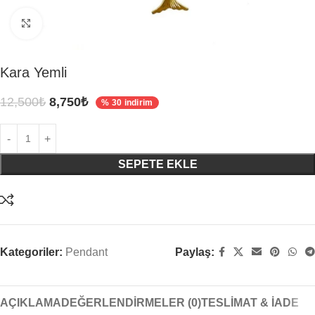
Click to enlarge
Kara Yemli
12,500
₺
8,750
₺
% 30 indirim
SEPETE EKLE
Kategoriler:
Pendant
Paylaş:
AÇIKLAMA
DEĞERLENDIRMELER (0)
TESLIMAT & İADE