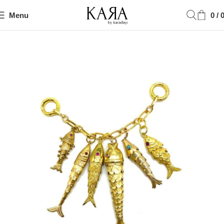
Menu
0
/
Ana Sayfa
Pendant