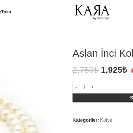
ç
Toka
Aslan İnci Ko
2,750
₺
1,925
₺
Kategoriler:
Kolye