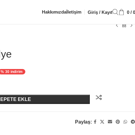
Hakkımızda
İletişim
Giriş / Kayıt
0
/
lye
% 30 indirim
SEPETE EKLE
Paylaş: