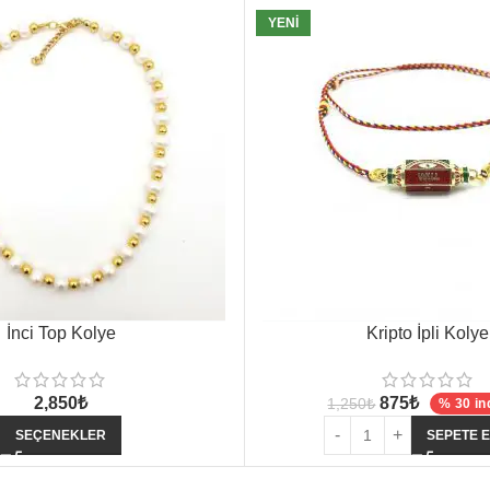
YENI
İnci Top Kolye
Kripto İpli Kolye
2,850
₺
875
₺
1,250
₺
% 30 in
SEÇENEKLER
SEPETE 