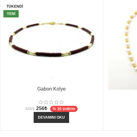
TÜKENDI
YENI
Gabon Kolye
256
₺
365
₺
% 30 indirim
DEVAMINI OKU