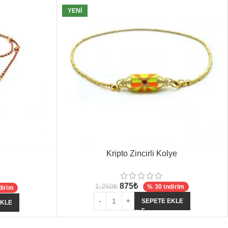
YENI
Kripto Zincirli Kolye
875
₺
1,250
₺
% 30 indirim
dirim
SEPETE EKLE
EKLE