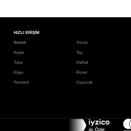
HIZLI ERIŞIM
Bileklik
Yüzük
Kolye
Taç
Toka
Halhal
Küpe
Rozet
Pendant
Oyuncak