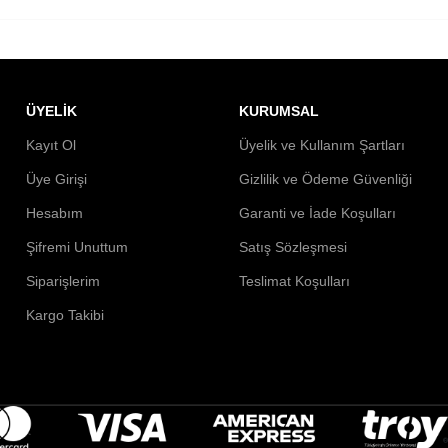
ÜYELİK
KURUMSAL
Kayıt Ol
Üyelik ve Kullanım Şartları
Üye Girişi
Gizlilik ve Ödeme Güvenliği
Hesabım
Garanti ve İade Koşulları
Şifremi Unuttum
Satış Sözleşmesi
Siparişlerim
Teslimat Koşulları
Kargo Takibi