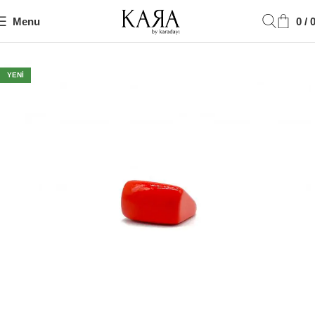
Menu
0
/
Ana Sayfa
Yüzük
YENI