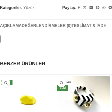
Kategoriler:
Yüzük
Paylaş:
AÇIKLAMA
DEĞERLENDIRMELER (0)
TESLIMAT & İADE
BENZER ÜRÜNLER
YENI
TÜKENDI
YENI