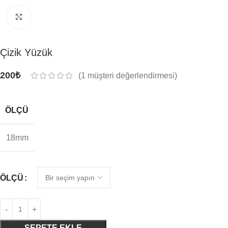
Click to enlarge
Çizik Yüzük
200
₺
(
1
müşteri değerlendirmesi)
ÖLÇÜ
18mm
ÖLÇÜ
SEPETE EKLE