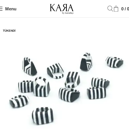
Menu
0
/
Ana Sayfa
Yüzük
TÜKENDI