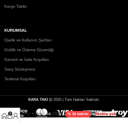
Kargo Takibi
KURUMSAL
Üyelik ve Kullanım Şartları
Gizlilik ve Ödeme Güvenliği
Garanti ve İade Koşulları
Satış Sözleşmesi
Teslimat Koşulları
KARA TAKI
2025 | Tüm Hakları Saklıdır.
256
₺
Gabon Kolye
Stokta yok
365
₺
0
% 30 indirim