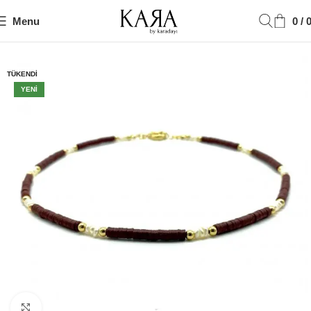
Menu
0
/
Ana Sayfa
Kolye
TÜKENDI
YENI
Click to enlarge