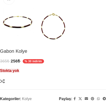
Gabon Kolye
365
₺
256
₺
% 30 indirim
Stokta yok
Kategoriler:
Kolye
Paylaş: