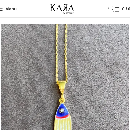
Menu
0
/
Ana Sayfa
925K