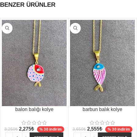
BENZER ÜRÜNLER
balon balığı kolye
barbun balık kolye
2,275
₺
2,555
₺
3,250
₺
3,650
₺
% 30 indirim
% 30 indirim