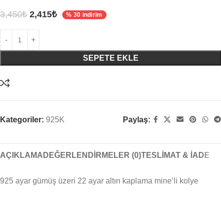
3,450
₺
2,415
₺
% 30 indirim
SEPETE EKLE
Kategoriler:
925K
Paylaş:
AÇIKLAMA
DEĞERLENDIRMELER (0)
TESLIMAT & İADE
925 ayar gümüş üzeri 22 ayar altın kaplama mine’li kolye