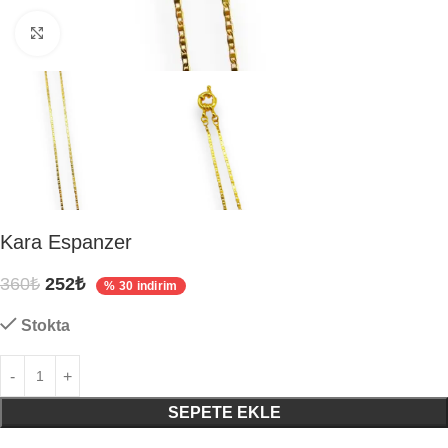
Click to enlarge
Kara Espanzer
360
₺
252
₺
% 30 indirim
Stokta
SEPETE EKLE