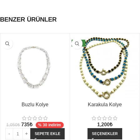
BENZER ÜRÜNLER
YENI
Buzlu Kolye
Karakula Kolye
735
₺
1,200
₺
1,050
₺
% 30 indirim
SEPETE EKLE
SEÇENEKLER