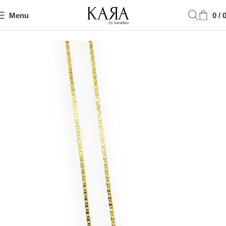
Menu
0
/
Ana Sayfa
Kolye